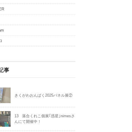
ER
ram
ロ
記事
きくがわおんぱく2025パネル展②
13 落合くれこ個展｢惑星｣nimesさ
んにて開催中！