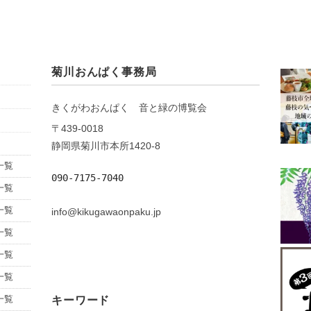
菊川おんぱく事務局
きくがわおんぱく 音と緑の博覧会
〒439-0018
静岡県菊川市本所1420-8
一覧
090-7175-7040
一覧
一覧
info@kikugawaonpaku.jp
一覧
一覧
一覧
一覧
キーワード