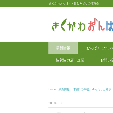
きくがわおんぱく・音とみどりの博覧会
最新情報
おんぱくについ
協賛協力店・企業
お問い
Home
›
最新情報
›
日曜日の午後、ゆったりと癒さ
2018-06-01