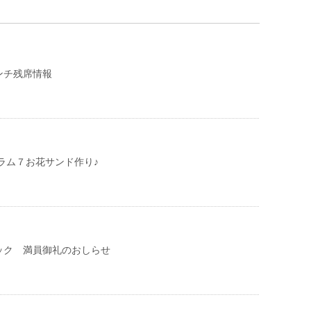
ンチ残席情報
グラム７お花サンド作り♪
ック 満員御礼のおしらせ