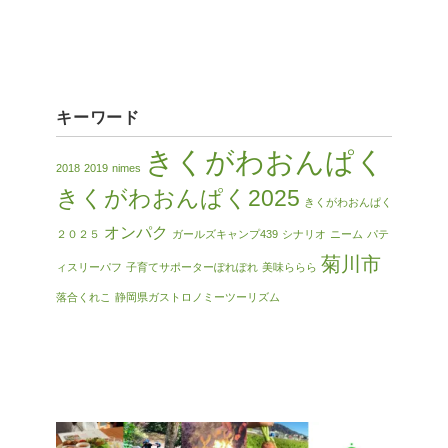
キーワード
きくがわおんぱく
2018
2019
nimes
きくがわおんぱく2025
きくがわおんぱく
オンパク
２０２５
ガールズキャンプ439
シナリオ
ニーム
パテ
菊川市
ィスリーパフ
子育てサポーターぽれぽれ
美味ららら
落合くれこ
静岡県ガストロノミーツーリズム