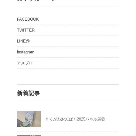
FACEBOOK
TWITTER
LINE@
instagram
アメブロ
新着記事
きくがわおんぱく2025パネル展②