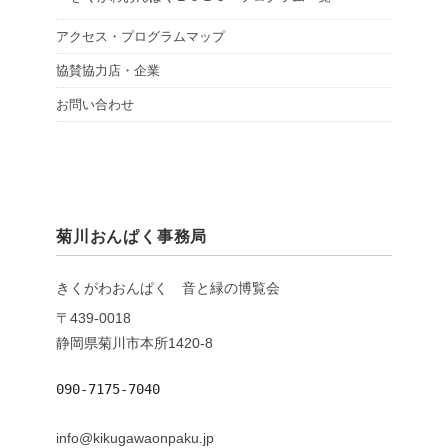
アクセス・プログラムマップ
協賛協力店・企業
お問い合わせ
菊川おんぱく事務局
きくがわおんぱく 音と緑の博覧会
〒439-0018
静岡県菊川市本所1420-8
090-7175-7040
info@kikugawaonpaku.jp