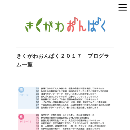
きくがわおんぱく２０１７ プログラ
ム一覧