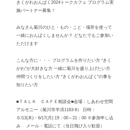
きくがわおんぱく2024トークカフェ
プログラム実
施パートナー募集！
みなさん菊川のひと・もの・こと・場所を使って
一緒におんぱくしませんか？
どなたでもご参加い
ただけます
こんな方に・・・
プログラムを作りたい方
“きく
がわ”が大好きな方
一緒に菊川を盛り上げたい方
仲間づくりをしたい方
“きくがわおんぱく“の事を
知りたい方
■ＴＡＬＫ ＣＡＦＥ相談会■会場：しあわせ空間
アルモニー（菊川市半済1183-8）
日時：
６/13(木)・6/17(月)
19：00～21：00
※参加申し込
み
メール・電話にて（当日飛び入り歓迎）