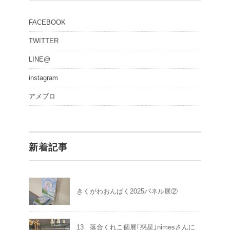
FACEBOOK
TWITTER
LINE@
instagram
アメブロ
新着記事
きくがわおんぱく2025パネル展②
13 落合くれこ個展｢惑星｣nimesさんに