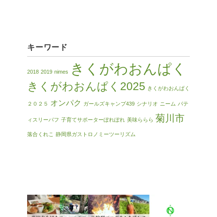
キーワード
きくがわおんぱく
2018
2019
nimes
きくがわおんぱく2025
きくがわおんぱく
オンパク
２０２５
ガールズキャンプ439
シナリオ
ニーム
パテ
菊川市
ィスリーパフ
子育てサポーターぽれぽれ
美味ららら
落合くれこ
静岡県ガストロノミーツーリズム