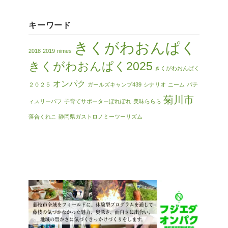
キーワード
きくがわおんぱく
2018
2019
nimes
きくがわおんぱく2025
きくがわおんぱく
オンパク
２０２５
ガールズキャンプ439
シナリオ
ニーム
パテ
菊川市
ィスリーパフ
子育てサポーターぽれぽれ
美味ららら
落合くれこ
静岡県ガストロノミーツーリズム