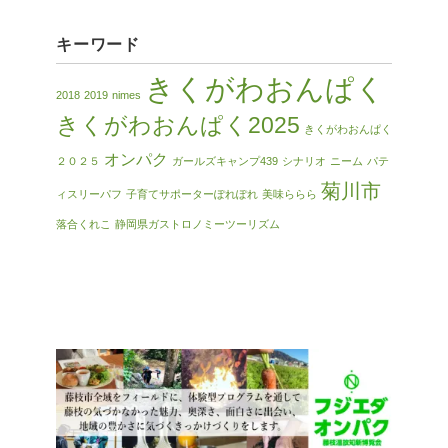
キーワード
きくがわおんぱく
2018
2019
nimes
きくがわおんぱく2025
きくがわおんぱく
オンパク
２０２５
ガールズキャンプ439
シナリオ
ニーム
パテ
菊川市
ィスリーパフ
子育てサポーターぽれぽれ
美味ららら
落合くれこ
静岡県ガストロノミーツーリズム