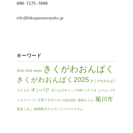
090-7175-7040
info@kikugawaonpaku.jp
キーワード
きくがわおんぱく
2018
2019
nimes
きくがわおんぱく2025
きくがわおんぱく
オンパク
２０２５
ガールズキャンプ439
シナリオ
ニーム
パテ
菊川市
ィスリーパフ
子育てサポーターぽれぽれ
美味ららら
落合くれこ
静岡県ガストロノミーツーリズム