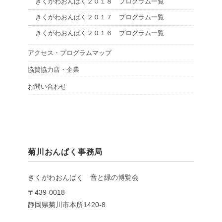
きくがわおんぱく２０１８ プログラム一覧
きくがわおんぱく２０１７ プログラム一覧
きくがわおんぱく２０１６ プログラム一覧
アクセス・プログラムマップ
協賛協力店・企業
お問い合わせ
菊川おんぱく事務局
きくがわおんぱく 音と緑の博覧会
〒439-0018
静岡県菊川市本所1420-8