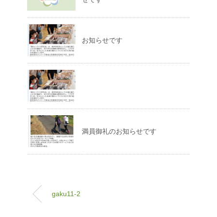
お知らせです
満員御礼のお知らせです
gaku11-2