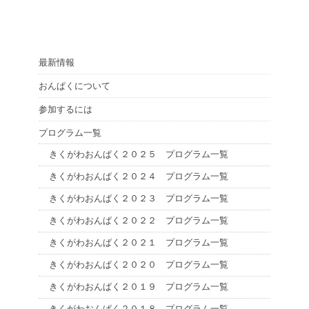
最新情報
おんぱくについて
参加するには
プログラム一覧
きくがわおんぱく２０２５ プログラム一覧
きくがわおんぱく２０２４ プログラム一覧
きくがわおんぱく２０２３ プログラム一覧
きくがわおんぱく２０２２ プログラム一覧
きくがわおんぱく２０２１ プログラム一覧
きくがわおんぱく２０２０ プログラム一覧
きくがわおんぱく２０１９ プログラム一覧
きくがわおんぱく２０１８ プログラム一覧