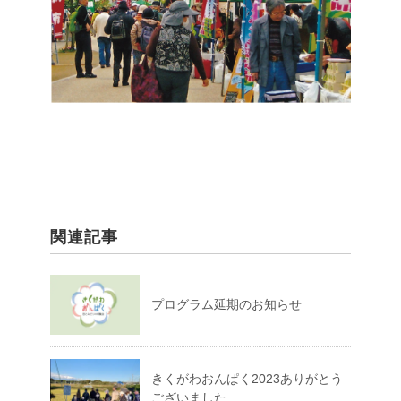
関連記事
プログラム延期のお知らせ
きくがわおんぱく2023ありがとう
ございました