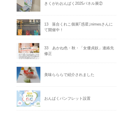
きくがわおんぱく2025パネル展②
13 落合くれこ個展｢惑星｣nimesさんに
て開催中！
33 あかね色・秋・「女優貞奴」連絡先
修正
美味らららで紹介されました
おんぱくパンフレット設置