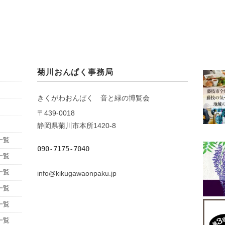
菊川おんぱく事務局
きくがわおんぱく 音と緑の博覧会
〒439-0018
静岡県菊川市本所1420-8
一覧
090-7175-7040
一覧
一覧
info@kikugawaonpaku.jp
一覧
一覧
一覧