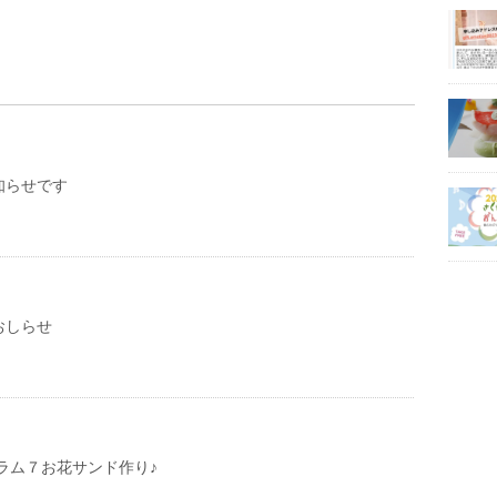
知らせです
おしらせ
グラム７お花サンド作り♪