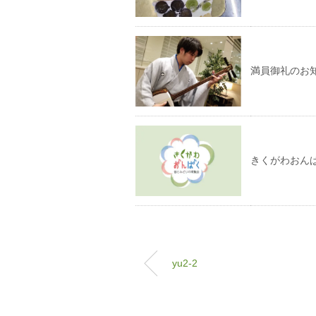
満員御礼のお
きくがわおん
yu2-2