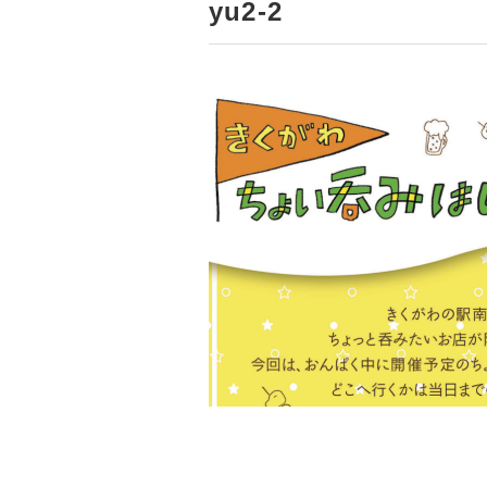
yu2-2