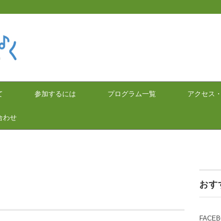
て
参加するには
プログラム一覧
アクセス
合わせ
おす
FACE