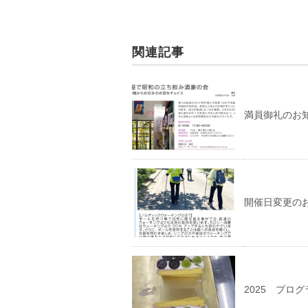
関連記事
満員御礼のお
開催日変更の
2025 プロ