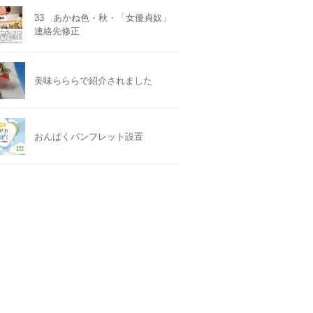
33 あかね色・秋・「女優貞奴」
連絡先修正
美味らららで紹介されました
おんぱくパンフレット設置