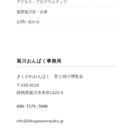
アクセス・プログラムマップ
協賛協力店・企業
お問い合わせ
菊川おんぱく事務局
きくがわおんぱく 音と緑の博覧会
〒439-0018
静岡県菊川市本所1420-8
090-7175-7040
info@kikugawaonpaku.jp