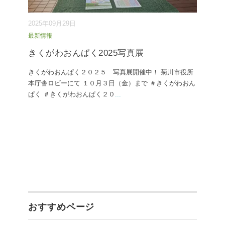
2025年09月29日
最新情報
きくがわおんぱく2025写真展
きくがわおんぱく２０２５ 写真展開催中！ 菊川市役所
本庁舎ロビーにて １０月３日（金）まで ＃きくがわおん
ぱく ＃きくがわおんぱく２０
...
おすすめページ