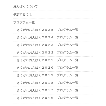
おんぱくについて
参加するには
プログラム一覧
きくがわおんぱく２０２５ プログラム一覧
きくがわおんぱく２０２４ プログラム一覧
きくがわおんぱく２０２３ プログラム一覧
きくがわおんぱく２０２２ プログラム一覧
きくがわおんぱく２０２１ プログラム一覧
きくがわおんぱく２０２０ プログラム一覧
きくがわおんぱく２０１９ プログラム一覧
きくがわおんぱく２０１８ プログラム一覧
きくがわおんぱく２０１７ プログラム一覧
きくがわおんぱく２０１６ プログラム一覧