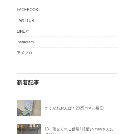
FACEBOOK
TWITTER
LINE@
instagram
アメブロ
新着記事
きくがわおんぱく2025パネル展②
13 落合くれこ個展｢惑星｣nimesさんに