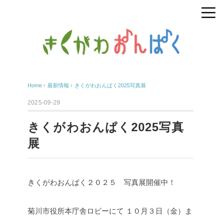
Home
›
最新情報
›
きくがわおんぱく2025写真展
2025-09-29
きくがわおんぱく2025写真
展
きくがわおんぱく２０２５ 写真展開催中！
菊川市役所本庁舎ロビーにて
１０月３日（金）ま