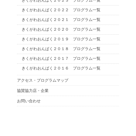
きくがわおんぱく２０２３ プログラム一覧
きくがわおんぱく２０２２ プログラム一覧
きくがわおんぱく２０２１ プログラム一覧
きくがわおんぱく２０２０ プログラム一覧
きくがわおんぱく２０１９ プログラム一覧
きくがわおんぱく２０１８ プログラム一覧
きくがわおんぱく２０１７ プログラム一覧
きくがわおんぱく２０１６ プログラム一覧
アクセス・プログラムマップ
協賛協力店・企業
お問い合わせ