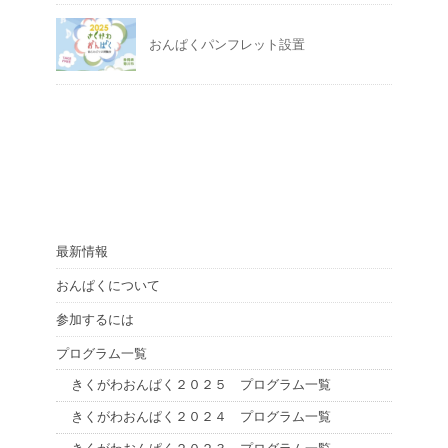
おんぱくパンフレット設置
最新情報
おんぱくについて
参加するには
プログラム一覧
きくがわおんぱく２０２５ プログラム一覧
きくがわおんぱく２０２４ プログラム一覧