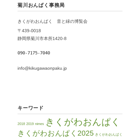
菊川おんぱく事務局
きくがわおんぱく 音と緑の博覧会
〒439-0018
静岡県菊川市本所1420-8
090-7175-7040
info@kikugawaonpaku.jp
キーワード
きくがわおんぱく
2018
2019
nimes
きくがわおんぱく2025
きくがわおんぱく