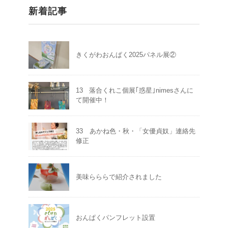
新着記事
きくがわおんぱく2025パネル展②
13 落合くれこ個展｢惑星｣nimesさんに
て開催中！
33 あかね色・秋・「女優貞奴」連絡先
修正
美味らららで紹介されました
おんぱくパンフレット設置