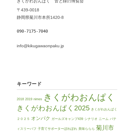
きくがわおんぱく 音と緑の博覧会
〒439-0018
静岡県菊川市本所1420-8
090-7175-7040
info@kikugawaonpaku.jp
キーワード
きくがわおんぱく
2018
2019
nimes
きくがわおんぱく2025
きくがわおんぱく
オンパク
２０２５
ガールズキャンプ439
シナリオ
ニーム
パテ
菊川市
ィスリーパフ
子育てサポーターぽれぽれ
美味ららら